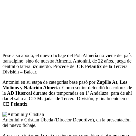
Pese a su apodo, el nuevo fichaje del Poli Almería no viene del país
transalpino, sino de nuestra Almería. Antonini, de 22 años, juega de
central o lateral izquierdo. Procede del
CE Felantix
de la Tercera
División – Balear.
Antonini en su etapa de categorías base pasó por
Zapillo At, Los
Molinos y Natación Almería
. Como senior defendió los colores de
la
AD Huercal
durante dos temporadas en 1ª Andaluza, para de ahí
dar el salto al CD Miajadas de Tercera División, y finalmente en el
CE Felantix.
Antonini y Cristian Úbeda (Director Deportivo), en la presentación
del nuevo fichaje.
A pesar de jugar en la zaga, se incorpora muy bien al ataque como