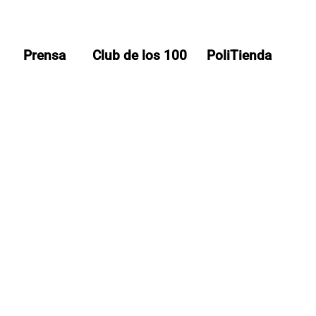
Prensa
Club de los 100
PoliTienda