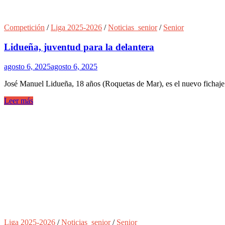
Competición
/
Liga 2025-2026
/
Noticias_senior
/
Senior
Lidueña, juventud para la delantera
agosto 6, 2025
agosto 6, 2025
José Manuel Lidueña, 18 años (Roquetas de Mar), es el nuevo fichaj
Leer más
Liga 2025-2026
/
Noticias_senior
/
Senior