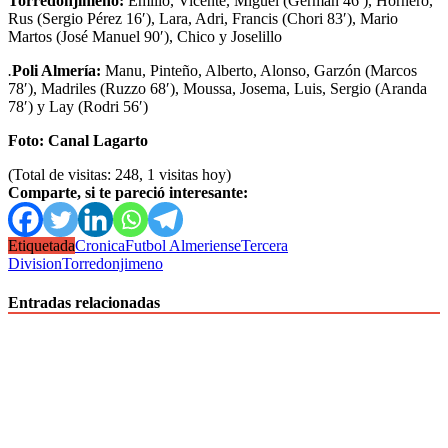
Torredonjimeno:
Emilio, Vicente, Miguel (Germán 46′), Hornero,
Rus (Sergio Pérez 16′), Lara, Adri, Francis (Chori 83′), Mario
Martos (José Manuel 90′), Chico y Joselillo
.
Poli Almería:
Manu, Pinteño, Alberto, Alonso, Garzón (Marcos
78′), Madriles (Ruzzo 68′), Moussa, Josema, Luis, Sergio (Aranda
78′) y Lay (Rodri 56′)
Foto: Canal Lagarto
(Total de visitas: 248, 1 visitas hoy)
Comparte, si te pareció interesante:
Etiquetada
Cronica
Futbol Almeriense
Tercera
Division
Torredonjimeno
Entradas relacionadas