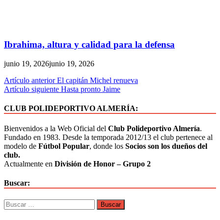
Ibrahima, altura y calidad para la defensa
junio 19, 2026
junio 19, 2026
Navegación
Artículo anterior
El capitán Michel renueva
Artículo siguiente
Hasta pronto Jaime
de
entradas
CLUB POLIDEPORTIVO ALMERÍA:
Bienvenidos a la Web Oficial del
Club Polideportivo Almería
.
Fundado en 1983. Desde la temporada 2012/13 el club pertenece al
modelo de
Fútbol Popular
, donde los
Socios son los dueños del
club.
Actualmente en
División de Honor – Grupo 2
Buscar:
Buscar: