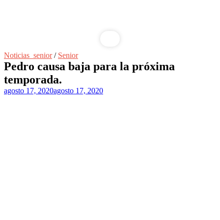
Saltar
Noticias_senior
/
Senior
al
Pedro causa baja para la próxima
contenido
temporada.
agosto 17, 2020
agosto 17, 2020