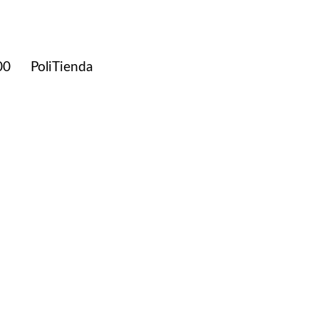
00
PoliTienda