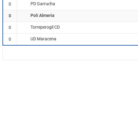
PD Garrucha
0
Poli Almeria
0
Torreperogil CD
0
UD Maracena
0