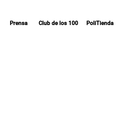
Prensa
Club de los 100
PoliTienda