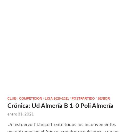
CLUB
/
COMPETICIÓN
/
LIGA 2020-2021
/
POSTPARTIDO
/
SENIOR
Crónica: Ud Almería B 1-0 Poli Almería
enero 31, 2021
Un esfuerzo titánico frente todos los inconvenientes
encontrados en el Anexo, con dos expulsiones y un gol