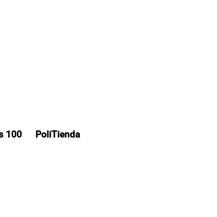
os 100
PoliTienda