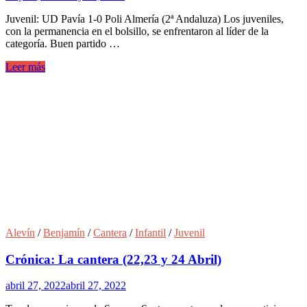
Juvenil: UD Pavía 1-0 Poli Almería (2ª Andaluza) Los juveniles,
con la permanencia en el bolsillo, se enfrentaron al líder de la
categoría. Buen partido …
Leer más
Alevín
/
Benjamín
/
Cantera
/
Infantil
/
Juvenil
Crónica: La cantera (22,23 y 24 Abril)
abril 27, 2022
abril 27, 2022