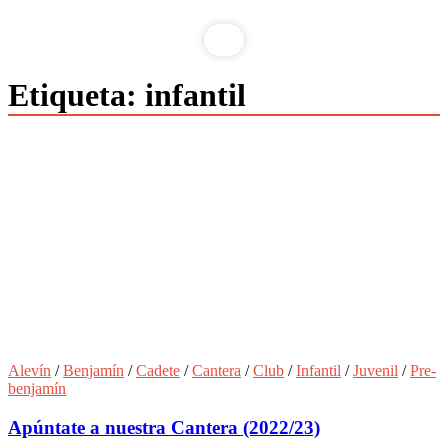
Etiqueta:
infantil
Alevín
/
Benjamín
/
Cadete
/
Cantera
/
Club
/
Infantil
/
Juvenil
/
Pre-
benjamín
Apúntate a nuestra Cantera (2022/23)