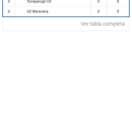
Torreperogil CD
0
0
0
UD Maracena
0
0
0
Ver tabla completa