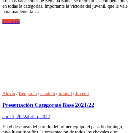
Tras las vacaciones de Semana Santa, se retoman las competiciones
en todas la categorías. Importante la victoria del juvenil, que le vale
para mantener la …
Leer más
Alevín
/
Benjamín
/
Cantera
/
Infantil
/
Juvenil
Presentación Categorías Base 2021/22
abril 5, 2022
abril 5, 2022
En el descanso del partido del primer equipo el pasado domingo,
tuvo lugar (por fin), la presentación de todos los chavales que