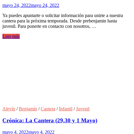
mayo 24, 2022
mayo 24, 2022
Ya puedes apuntarte o solicitar información para unirte a nuestra
cantera para la próxima temporada. Desde prebenjamin hasta
juvenil. Para ponerte en contacto con nosotros, …
Leer más
Alevín
/
Benjamín
/
Cantera
/
Infantil
/
Juvenil
Crónica: La Cantera (29,30 y 1 Mayo)
mayo 4, 2022
mayo 4, 2022