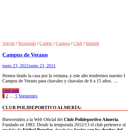
Alevín
/
Benjamín
/
Cadete
/
Cantera
/
Club
/
Infantil
Campus de Verano
junio 23, 2021
junio 23, 2021
Hemos tirado la casa por la ventana, y este año tendremos nuestro I
Campus de Verano para chavales y chavalas de 6 a 15 años. …
Leer más
1
2
…
5
Siguientes
CLUB POLIDEPORTIVO ALMERÍA:
Bienvenidos a la Web Oficial del
Club Polideportivo Almería
.
Fundado en 1983. Desde la temporada 2012/13 el club pertenece al
modelo de
Fútbol Popular
, donde los
Socios son los dueños del