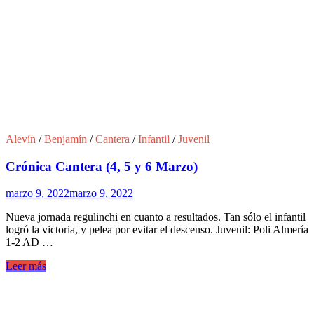
Alevín
/
Benjamín
/
Cantera
/
Infantil
/
Juvenil
Crónica Cantera (4, 5 y 6 Marzo)
marzo 9, 2022
marzo 9, 2022
Nueva jornada regulinchi en cuanto a resultados. Tan sólo el infantil
logró la victoria, y pelea por evitar el descenso. Juvenil: Poli Almería
1-2 AD …
Leer más