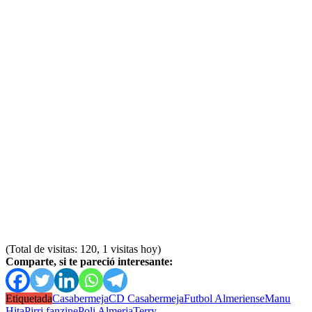
(Total de visitas: 120, 1 visitas hoy)
Comparte, si te pareció interesante:
Etiquetada
Casabermeja
CD Casabermeja
Futbol Almeriense
Manu
Hita
Pirri fanzine
Poli Almeria
Terry