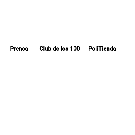
Prensa
Club de los 100
PoliTienda