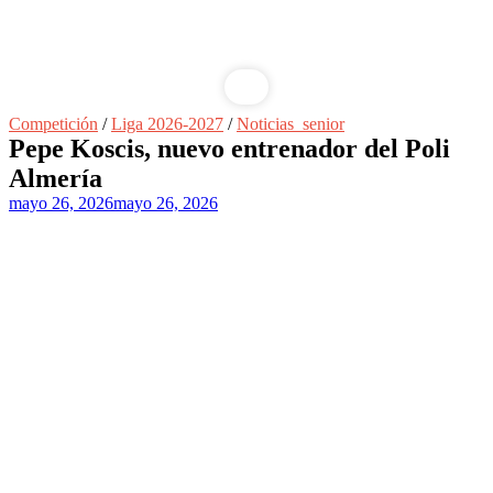
Saltar
Competición
/
Liga 2026-2027
/
Noticias_senior
al
Pepe Koscis, nuevo entrenador del Poli
contenido
Almería
mayo 26, 2026
mayo 26, 2026