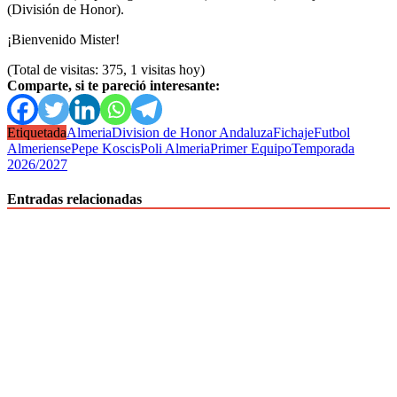
(División de Honor).
¡Bienvenido Mister!
(Total de visitas: 375, 1 visitas hoy)
Comparte, si te pareció interesante:
Etiquetada
Almeria
Division de Honor Andaluza
Fichaje
Futbol
Almeriense
Pepe Koscis
Poli Almeria
Primer Equipo
Temporada
2026/2027
Entradas relacionadas