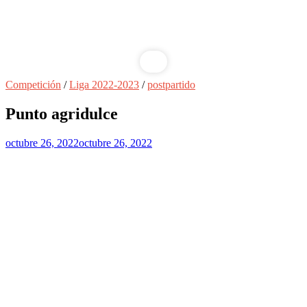
Saltar
Competición
/
Liga 2022-2023
/
postpartido
al
contenido
Punto agridulce
octubre 26, 2022
octubre 26, 2022