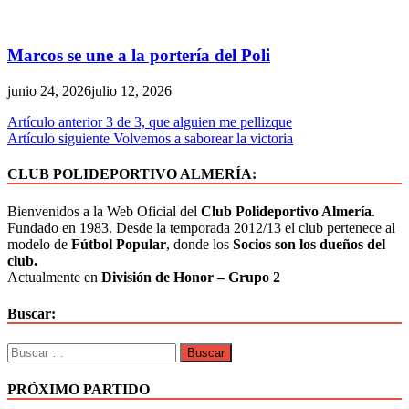
Marcos se une a la portería del Poli
junio 24, 2026
julio 12, 2026
Navegación
Artículo anterior
3 de 3, que alguien me pellizque
Artículo siguiente
Volvemos a saborear la victoria
de
entradas
CLUB POLIDEPORTIVO ALMERÍA:
Bienvenidos a la Web Oficial del
Club Polideportivo Almería
.
Fundado en 1983. Desde la temporada 2012/13 el club pertenece al
modelo de
Fútbol Popular
, donde los
Socios son los dueños del
club.
Actualmente en
División de Honor – Grupo 2
Buscar:
Buscar:
PRÓXIMO PARTIDO