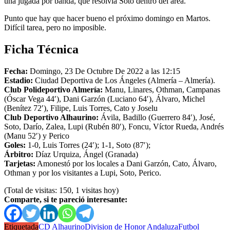
una jugada por banda, que resolvía Soto dentro del área.
Punto que hay que hacer bueno el próximo domingo en Martos.
Difícil tarea, pero no imposible.
Ficha Técnica
Fecha:
Domingo, 23 De Octubre De 2022 a las 12:15
Estadio:
Ciudad Deportiva de Los Ángeles (Almería – Almería).
Club Polideportivo Almería:
Manu, Linares, Othman, Campanas
(Óscar Vega 44′), Dani Garzón (Luciano 64′), Álvaro, Michel
(Benítez 72′), Filipe, Luis Torres, Cato y Joselu
Club Deportivo Alhaurino:
Ávila, Badillo (Guerrero 84′), José,
Soto, Darío, Zalea, Lupi (Rubén 80′), Foncu, Víctor Rueda, Andrés
(Manu 52′) y Perico
Goles:
1-0, Luis Torres (24′); 1-1, Soto (87′);
Árbitro:
Díaz Urquiza, Ángel (Granada)
Tarjetas:
Amonestó por los locales a Dani Garzón, Cato, Álvaro,
Othman y por los visitantes a Lupi, Soto, Perico.
(Total de visitas: 150, 1 visitas hoy)
Comparte, si te pareció interesante:
Etiquetada
CD Alhaurino
Division de Honor Andaluza
Futbol