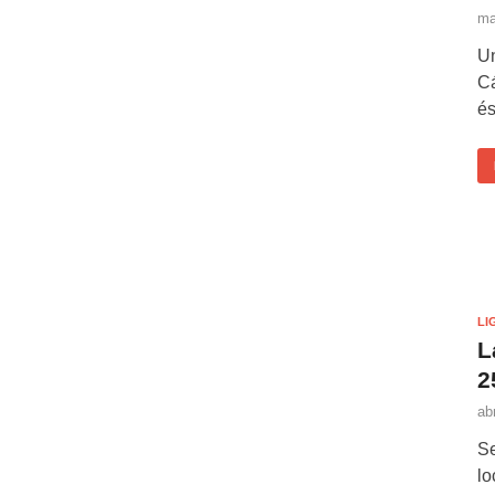
ma
Un
Cá
és
LI
L
2
ab
S
lo