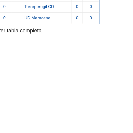
0
0
0
Torreperogil CD
0
0
0
UD Maracena
er tabla completa