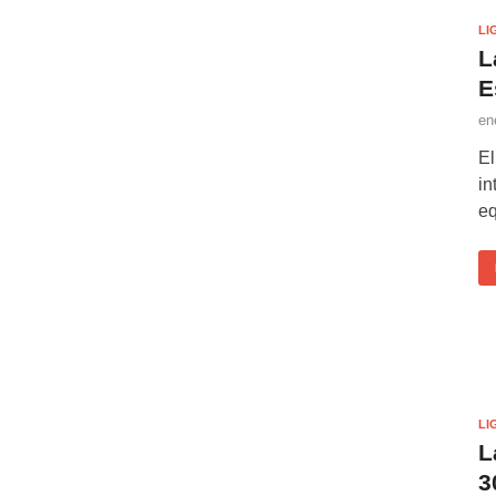
LI
L
E
en
El
in
eq
LI
L
3