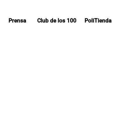
Prensa
Club de los 100
PoliTienda