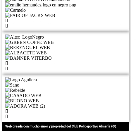
Web creada con mucho amor y propiedad del Club Polideportivo Almería ⟨©⟩