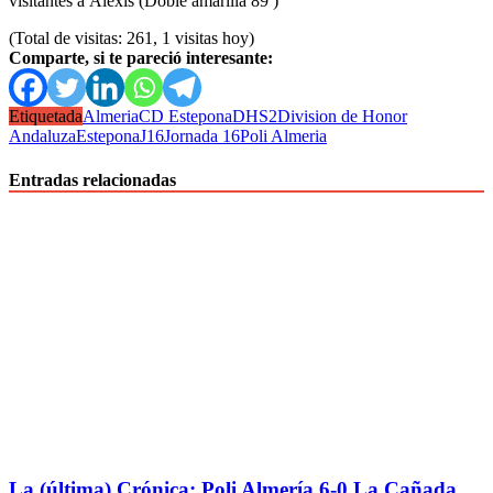
visitantes a Alexis (Doble amarilla 89′)
(Total de visitas: 261, 1 visitas hoy)
Comparte, si te pareció interesante:
Etiquetada
Almeria
CD Estepona
DHS2
Division de Honor
Andaluza
Estepona
J16
Jornada 16
Poli Almeria
Entradas relacionadas
La (última) Crónica: Poli Almería 6-0 La Cañada