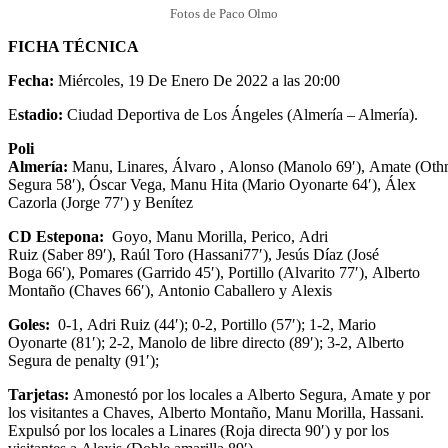
Fotos de Paco Olmo
FICHA TÉCNICA
Fecha:
Miércoles, 19 De Enero De 2022 a las 20:00
E
stadio:
Ciudad Deportiva de Los Ángeles (Almería – Almería).
Poli
Almería:
Manu, Linares, Álvaro , Alonso (Manolo 69′), Amate (Othm
Segura 58′), Óscar Vega, Manu Hita (Mario Oyonarte 64′), Álex
Cazorla (Jorge 77′) y Benítez
CD Estepona:
Goyo, Manu Morilla, Perico, Adri
Ruiz (Saber 89′), Raúl Toro (Hassani77′), Jesús Díaz (José
Boga 66′), Pomares (Garrido 45′), Portillo (Alvarito 77′), Alberto
Montaño (Chaves 66′), Antonio Caballero y Alexis
Goles:
0-1, Adri Ruiz (44′); 0-2, Portillo (57′); 1-2, Mario
Oyonarte (81′); 2-2, Manolo de libre directo (89′); 3-2, Alberto
Segura de penalty (91′);
Tarjetas:
Amonestó por los locales a Alberto Segura, Amate y por
los visitantes a Chaves, Alberto Montaño, Manu Morilla, Hassani.
Expulsó por los locales a Linares (Roja directa 90′) y por los