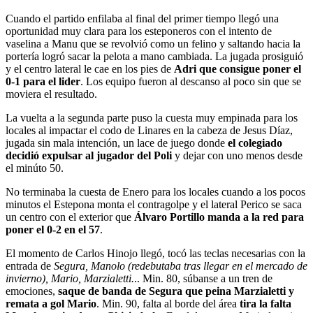
Cuando el partido enfilaba al final del primer tiempo llegó una
oportunidad muy clara para los esteponeros con el intento de
vaselina a Manu que se revolvió como un felino y saltando hacia la
portería logró sacar la pelota a mano cambiada. La jugada prosiguió
y el centro lateral le cae en los pies de
Adri que consigue poner el
0-1 para el lider
. Los equipo fueron al descanso al poco sin que se
moviera el resultado.
La vuelta a la segunda parte puso la cuesta muy empinada para los
locales al impactar el codo de Linares en la cabeza de Jesus Díaz,
jugada sin mala intención, un lace de juego donde
el colegiado
decidió expulsar al jugador del Poli
y dejar con uno menos desde
el minúto 50.
No terminaba la cuesta de Enero para los locales cuando a los pocos
minutos el Estepona monta el contragolpe y el lateral Perico se saca
un centro con el exterior que
Álvaro Portillo manda a la red para
poner el 0-2 en el 57
.
El momento de Carlos Hinojo llegó, tocó las teclas necesarias con la
entrada de
Segura, Manolo (redebutaba tras llegar en el mercado de
invierno), Mario, Marzialetti.
.. Min. 80, súbanse a un tren de
emociones,
saque de banda de Segura que peina Marzialetti y
remata a gol Mario
. Min. 90, falta al borde del área
tira la falta