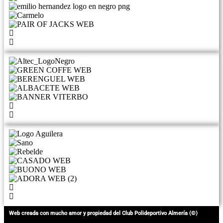
Web creada con mucho amor y propiedad del Club Polideportivo Almería ⟨©⟩