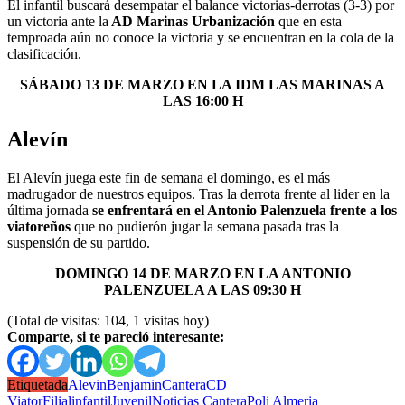
El infantil buscará desempatar el balance victorias-derrotas (3-3) por
un victoria ante la
AD Marinas Urbanización
que en esta
temproada aún no conoce la victoria y se encuentran en la cola de la
clasificación.
SÁBADO 13 DE MARZO EN LA IDM LAS MARINAS A
LAS 16:00 H
Alevín
El Alevín juega este fin de semana el domingo, es el más
madrugador de nuestros equipos. Tras la derrota frente al lider en la
última jornada
se enfrentará en el Antonio Palenzuela frente a los
viatoreños
que no pudierón jugar la semana pasada tras la
suspensión de su partido.
DOMINGO 14 DE MARZO EN LA ANTONIO
PALENZUELA A LAS 09:30 H
(Total de visitas: 104, 1 visitas hoy)
Comparte, si te pareció interesante:
Etiquetada
Alevin
Benjamin
Cantera
CD
Viator
Filial
infantil
Juvenil
Noticias Cantera
Poli Almeria