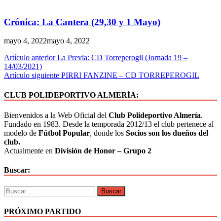
Crónica: La Cantera (29,30 y 1 Mayo)
mayo 4, 2022
mayo 4, 2022
Artículo anterior
La Previa: CD Torreperogil (Jornada 19 –
14/03/2021)
Artículo siguiente
PIRRI FANZINE – CD TORREPEROGIL
CLUB POLIDEPORTIVO ALMERÍA:
Bienvenidos a la Web Oficial del
Club Polideportivo Almería
.
Fundado en 1983. Desde la temporada 2012/13 el club pertenece al
modelo de
Fútbol Popular
, donde los
Socios son los dueños del
club.
Actualmente en
División de Honor – Grupo 2
Buscar:
PRÓXIMO PARTIDO