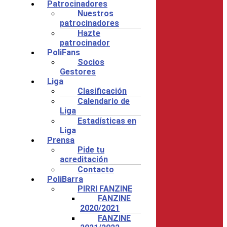
Patrocinadores
Nuestros
patrocinadores
Hazte
patrocinador
PoliFans
Socios
Gestores
Liga
Clasificación
Calendario de
Liga
Estadísticas en
Liga
Prensa
Pide tu
acreditación
Contacto
PoliBarra
PIRRI FANZINE
FANZINE
2020/2021
FANZINE