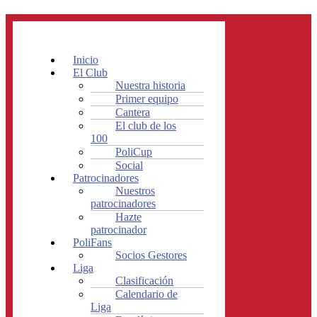
Inicio
El Club
Nuestra historia
Primer equipo
Cantera
El club de los
100
PoliCup
Social
Patrocinadores
Nuestros
patrocinadores
Hazte
patrocinador
PoliFans
Socios Gestores
Liga
Clasificación
Calendario de
Liga