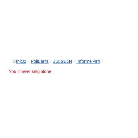
Inicio
/
PoliBarra
/
JUEGUEN
/
Informe Pirri
/
You´ll never sing alone