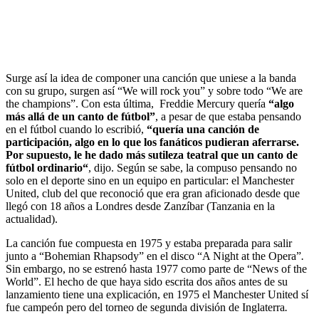
Surge así la idea de componer una canción que uniese a la banda
con su grupo, surgen así “We will rock you” y sobre todo “We are
the champions”. Con esta última, Freddie Mercury quería
“algo
más allá de un canto de fútbol”
, a pesar de que estaba pensando
en el fútbol cuando lo escribió,
“quería una canción de
participación, algo en lo que los fanáticos pudieran aferrarse.
Por supuesto, le he dado más sutileza teatral que un canto de
fútbol ordinario“
, dijo. Según se sabe, la compuso pensando no
solo en el deporte sino en un equipo en particular: el Manchester
United, club del que reconoció que era gran aficionado desde que
llegó con 18 años a Londres desde Zanzíbar (Tanzania en la
actualidad).
La canción fue compuesta en 1975 y
estaba preparada para salir
junto
a
“Bohemian Rhapsody”
en el disco
“A Night at the Opera”
.
Sin embargo, no se estrenó hasta 1977 como parte de
“News of the
World”. El hecho de que haya sido escrita dos años antes de su
lanzamiento tiene una explicación, en 1975 el Manchester United sí
fue campeón pero del torneo de segunda división de Inglaterra
.