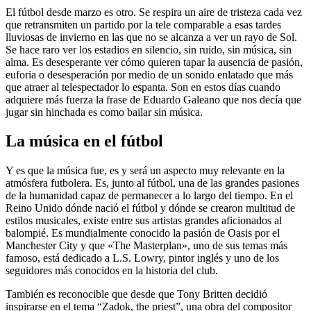
El fútbol desde marzo es otro. Se respira un aire de tristeza cada vez
que retransmiten un partido por la tele comparable a esas tardes
lluviosas de invierno en las que no se alcanza a ver un rayo de Sol.
Se hace raro ver los estadios en silencio, sin ruido, sin música, sin
alma. Es desesperante ver cómo quieren tapar la ausencia de pasión,
euforia o desesperación por medio de un sonido enlatado que más
que atraer al telespectador lo espanta. Son en estos días cuando
adquiere más fuerza la frase de Eduardo Galeano que nos decía que
jugar sin hinchada es como bailar sin música.
La música en el fútbol
Y es que la música fue, es y será un aspecto muy relevante en la
atmósfera futbolera. Es, junto al fútbol, una de las grandes pasiones
de la humanidad capaz de permanecer a lo largo del tiempo. En el
Reino Unido dónde nació el fútbol y dónde se crearon multitud de
estilos musicales, existe entre sus artistas grandes aficionados al
balompié. Es mundialmente conocido la pasión de Oasis por el
Manchester City y que «The Masterplan», uno de sus temas más
famoso, está dedicado a L.S. Lowry, pintor inglés y uno de los
seguidores más conocidos en la historia del club.
También es reconocible que desde que Tony Britten decidió
inspirarse en el tema “Zadok, the priest”, una obra del compositor