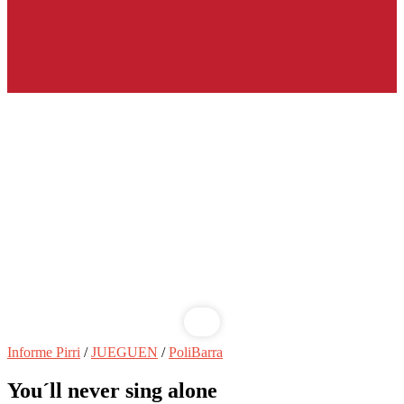
Saltar
Informe Pirri
/
JUEGUEN
/
PoliBarra
al
contenido
You´ll never sing alone