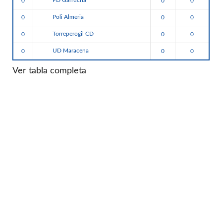
PD Garrucha
0
0
0
Poli Almeria
0
0
0
Torreperogil CD
0
0
0
UD Maracena
0
0
0
Ver tabla completa