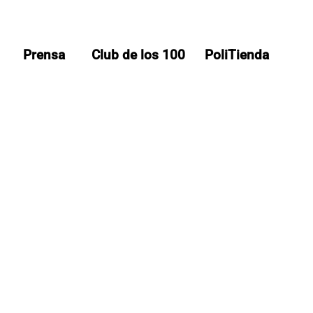
Prensa
Club de los 100
PoliTienda