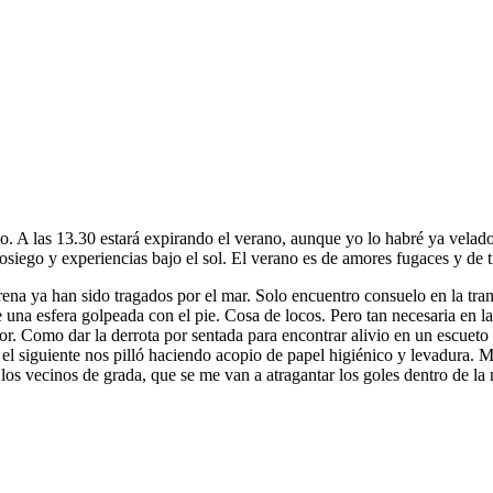
o. A las 13.30 estará expirando el verano, aunque yo lo habré ya velad
, sosiego y experiencias bajo el sol. El verano es de amores fugaces y de 
 arena ya han sido tragados por el mar. Solo encuentro consuelo en la t
 de una esfera golpeada con el pie. Cosa de locos. Pero tan necesaria en
. Como dar la derrota por sentada para encontrar alivio en un escueto 
 siguiente nos pilló haciendo acopio de papel higiénico y levadura. Me 
los vecinos de grada, que se me van a atragantar los goles dentro de la 