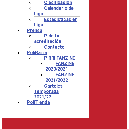
Clasificación
Calendario de
Liga
Estadísticas en
Liga
Prensa
Pide tu
acreditación
Contacto
PoliBarra
PIRRI FANZINE
FANZINE
2020/2021
FANZINE
2021/2022
Carteles
Temporada
2021/22
PoliTienda