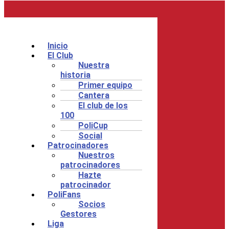
Inicio
El Club
Nuestra
historia
Primer equipo
Cantera
El club de los
100
PoliCup
Social
Patrocinadores
Nuestros
patrocinadores
Hazte
patrocinador
PoliFans
Socios
Gestores
Liga