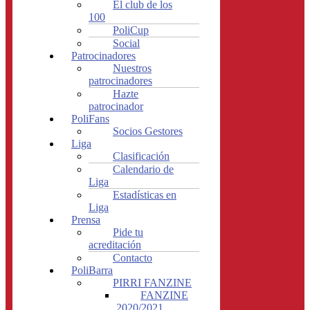
El club de los
100
PoliCup
Social
Patrocinadores
Nuestros
patrocinadores
Hazte
patrocinador
PoliFans
Socios Gestores
Liga
Clasificación
Calendario de
Liga
Estadísticas en
Liga
Prensa
Pide tu
acreditación
Contacto
PoliBarra
PIRRI FANZINE
FANZINE
2020/2021