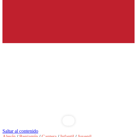
Saltar al contenido
Alevín
/
Benjamín
/
Cantera
/
Infantil
/
Juvenil