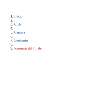
Inicio
/
Club
/
Cantera
/
Benjamín
/
Resumen del fin de...